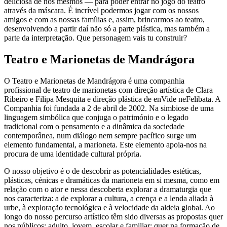
deliciosa de nós mesmos — para poder entrar no jogo do teatro
através da máscara. É incrível podermos jogar com os nossos
amigos e com as nossas famílias e, assim, brincarmos ao teatro,
desenvolvendo a partir daí não só a parte plástica, mas também a
parte da interpretação. Que personagem vais tu construir?
Teatro e Marionetas de Mandrágora
O Teatro e Marionetas de Mandrágora é uma companhia
profissional de teatro de marionetas com direção artística de Clara
Ribeiro e Filipa Mesquita e direção plástica de enVide neFelibata. A
Companhia foi fundada a 2 de abril de 2002. Na simbiose de uma
linguagem simbólica que conjuga o património e o legado
tradicional com o pensamento e a dinâmica da sociedade
contemporânea, num diálogo nem sempre pacífico surge um
elemento fundamental, a marioneta. Este elemento apoia-nos na
procura de uma identidade cultural própria.
O nosso objetivo é o de descobrir as potencialidades estéticas,
plásticas, cénicas e dramáticas da marioneta em si mesma, como em
relação com o ator e nessa descoberta explorar a dramaturgia que
nos caracteriza: a de explorar a cultura, a crença e a lenda aliada à
urbe, à exploração tecnológica e à velocidade da aldeia global. Ao
longo do nosso percurso artístico têm sido diversas as propostas quer
nos públicos; adulto, jovem, escolar e familiar; quer na formação de