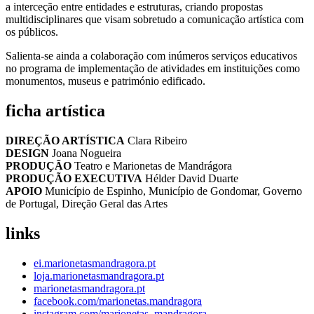
a interceção entre entidades e estruturas, criando propostas
multidisciplinares que visam sobretudo a comunicação artística com
os públicos.
Salienta-se ainda a colaboração com inúmeros serviços educativos
no programa de implementação de atividades em instituições como
monumentos, museus e património edificado.
ficha artística
DIREÇÃO ARTÍSTICA
Clara Ribeiro
DESIGN
Joana Nogueira
PRODUÇÃO
Teatro e Marionetas de Mandrágora
PRODUÇÃO EXECUTIVA
Hélder David Duarte
APOIO
Município de Espinho, Município de Gondomar, Governo
de Portugal, Direção Geral das Artes
links
ei.marionetasmandragora.pt
loja.marionetasmandragora.pt
marionetasmandragora.pt
facebook.com/marionetas.mandragora
instagram.com/marionetas_mandragora