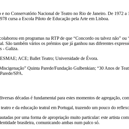
tro e no Conservatório Nacional de Teatro no Rio de Janeiro. De 1972 
1978 cursa a Escola Piloto de Educação pela Arte em Lisboa.
l” e colaborou em programas na RTP de que “Concordo ou talvez não” ou
l. São também vários os prémios que já ganhou nas diferentes expressõe
 - Galiza.
o: ESMAE; ACE; Ballet Teatro; Universidade de Évora.
 e Miscigenação” Quinta Parede/Fundação Gulbenkian; “30 Anos de Tea
 Parede/SPA.
diversas décadas é fundamental para estes momentos de agregação, comu
o teatro e da educação teatral em Portugal, trazendo um pouco do refle
tadas por uma forma de apropriação muito particular: este artista com
identidade brasileira, comunicando ambas num palco só.