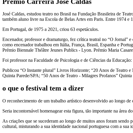
Prémio Carreira José Caldas
José Caldas, estudou teatro no Brasil na Fundação Brasileira de Tea
também aluno livre na Escola de Belas Artes em Paris. Entre 1974 e 
Em Portugal, de 1975 a 2021, criou 63 espetáculos.
Encenador, professor e dramaturgo, fez crítica teatral no “O Jorna
como encenador trabalhou em Itália, França, Brasil, Espanha e Portuga
Prémio Biennale Théâtre Jeunes Publics - Lyon. Prémio Maria Casares
Foi professor na Faculdade de Psicologia e de Ciências da Educaçã
Publicou “O Instante plural” Livros Horizonte; “20 Anos de Teatro
Quinta Parede/SPA; “50 Anos de Teatro - Milagres Profanos” Quinta
o que o festival tem a dizer
O reconhecimento de um trabalho artístico desenvolvido ao longo de 
Seria incontornável homenagear esta figura, tão importante na área d
As criações que se sucederam ao longo de muitos anos foram sendo pau
cultural, misturando a sua identidade nacional portuguesa com a sua 